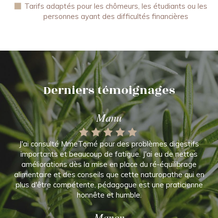
Tarifs adaptés pour les chômeurs, les étudiants ou les
personnes ayant des difficultés financières
Derniers témoignages
Manu
J'ai consulté MmeTomé pour des problèmes digestifs
importants et beaucoup de fatigue. J'ai eu de nettes
améliorations dès la mise en place du ré-équilibrage
alimentaire et des conseils que cette naturopathe qui en
plus d'être compétente, pédagogue est une praticienne
honnête et humble.
Manon